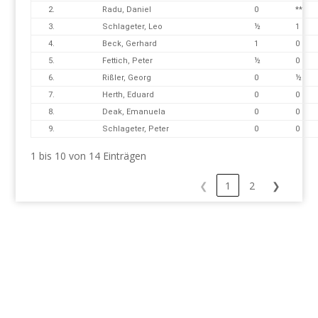
2.
Radu, Daniel
0
**
3.
Schlageter, Leo
½
1
4.
Beck, Gerhard
1
0
5.
Fettich, Peter
½
0
6.
Rißler, Georg
0
½
7.
Herth, Eduard
0
0
8.
Deak, Emanuela
0
0
9.
Schlageter, Peter
0
0
1 bis 10 von 14 Einträgen
❮
1
2
❯