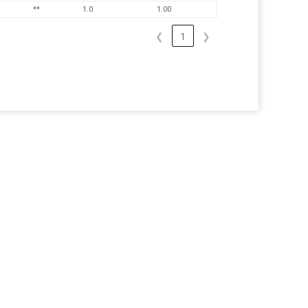
**
1.0
1.00
❮
1
❯