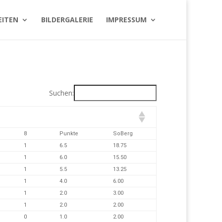
EITEN
BILDERGALERIE
IMPRESSUM
Suchen:
8
Punkte
SoBerg
1
6.5
18.75
1
6.0
15.50
1
5.5
13.25
1
4.0
6.00
1
2.0
3.00
1
2.0
2.00
0
1.0
2.00