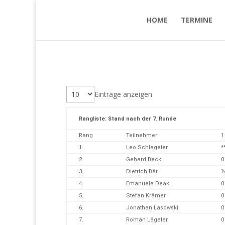
HOME
TERMINE
Einträge anzeigen
Rangliste: Stand nach der 7. Runde
Rang
Teilnehmer
1
1.
Leo Schlageter
*
2.
Gehard Beck
0
3.
Dietrich Bär
4.
Emanuela Deak
0
5.
Stefan Krämer
0
6.
Jonathan Lasowski
0
7.
Roman Lägeler
0