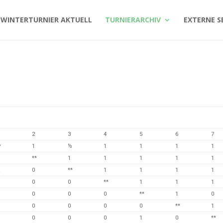
WINTERTURNIER AKTUELL
TURNIERARCHIV
EXTERNE S
2
3
4
5
6
7
*
1
½
1
1
1
1
**
1
1
1
1
1
½
0
**
1
1
1
1
0
0
**
1
1
1
0
0
0
**
1
0
0
0
0
0
**
1
0
0
0
1
0
**