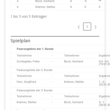
3.
Beck, Gerhard
0
½
**
4.
Krämer, Stefan
0
0
0
1 bis 5 von 5 Einträgen
❮
1
❯
Spielplan
Paarungsliste der 1. Runde
Teilnehmer
-
Teilnehmer
Ergebni
Schlageter, Peter
-
Beck, Gerhard
0,5 - 0,5
(19.01.2
Paarungsliste der 2. Runde
Teilnehmer
-
Teilnehmer
Ergebni
Fien, Siegfried
-
Krämer, Stefan
1 - 0
(22.01.2
Paarungsliste der 3. Runde
Teilnehmer
-
Teilnehmer
Ergebni
Krämer, Stefan
-
Beck, Gerhard
0 - 1
(20.01.2