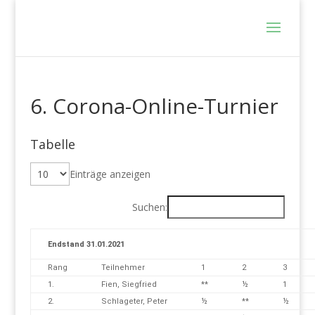
6. Corona-Online-Turnier
Tabelle
Einträge anzeigen
Suchen:
Endstand 31.01.2021
Rang
Teilnehmer
1
2
3
1.
Fien, Siegfried
**
½
1
2.
Schlageter, Peter
½
**
½