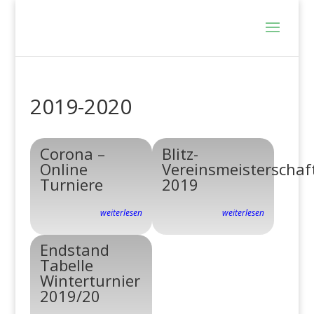
2019-2020
Corona –
Blitz-
Online
Vereinsmeisterschaf
Turniere
2019
weiterlesen
weiterlesen
Endstand
Tabelle
Winterturnier
2019/20